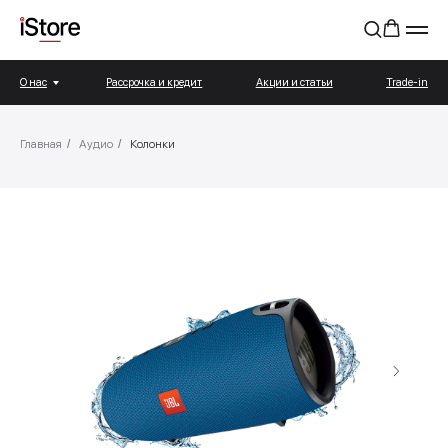
О нас
Рассрочка и кредит
Акции и статьи
Trade-in
Главная
/
Аудио
/
Колонки