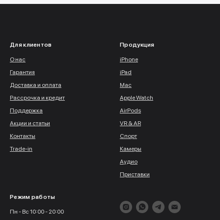
Для клиентов
Продукция
О нас
iPhone
Гарантия
iPad
Доставка и оплата
Mac
Рассрочка и кредит
Apple Watch
Поддержка
AirPods
Акции и статьи
VR & AR
Контакты
Спорт
Trade-in
Камеры
Аудио
Приставки
Режим работы
Пн - Вс 10:00 - 20:00