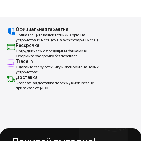
Покупай выгодно!
Официальная гарантия
Рассрочка от партнеров
Полная защита вашей техники Apple. На
Без первоначальных взносов.
устройства 12 месяцев. На аксессуары 1 месяц.
Рассрочка
Сотрудничаем с 5 ведущими банками КР.
Оформите рассрочку без переплат.
Подробнее
Trade in
Сдавайте старую технику и экономьте на новых
устройствах.
Доставка
Бесплатная доставка по всему Кыргызстану
при заказе от $100.
Trade In
Обменяй свой старый iPhone на новый
Новое устройство в тот же день!