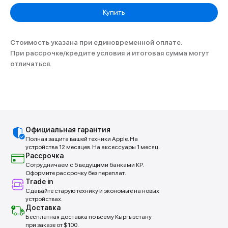
Купить
Стоимость указана при единовременной оплате.
При рассрочке/кредите условия и итоговая сумма могут
отличаться.
Официальная гарантия
Полная защита вашей техники Apple. На
устройства 12 месяцев. На аксессуары 1 месяц.
Рассрочка
Сотрудничаем с 5 ведущими банками КР.
Оформите рассрочку без переплат.
Trade in
Сдавайте старую технику и экономьте на новых
устройствах.
Доставка
Бесплатная доставка по всему Кыргызстану
при заказе от $100.