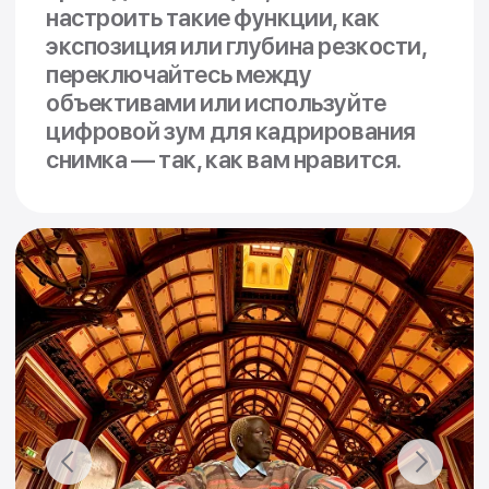
Познакомьтесь с A18 —
специально
разработанным для Apple Intelligence
и многого
другого. Он на два поколения опережает чип
A16 Bionic в iPhone 15 и обеспечивает
поддержку новых функций камеры, таких как
Фотографические стили и Управление
камерой. При этом он обладает
исключительной энергоэффективностью для
продления времени работы от батареи.
Новый 16-ядерный нейронный движок
стал быстрее и эффективнее,
значительно усиливая Apple Intelligence.
Новый 6-ядерный процессор,
самый
быстрый среди смартфонов,
справляется с сложными задачами,
потребляя меньше энергии.