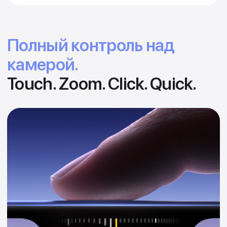
Нажмите, чтобы запустить
В режиме видео нажм
приложение "Камера". Нажмите снова,
начать запись.
чтобы мгновенно сделать фото.
Новая камера.
Получите идеальный
снимок с вашего девайса.
Камера iPhone 16 делает великолепные
фотографии как крупным планом, так и
на расстоянии. 48-мегапиксельная
Fusion-камера обеспечивает
сверхвысокое качество и 2-кратный
оптический зум. Широкоугольная
камера снимает макрофотографии и
широкие кадры. Это как иметь четыре
объектива в кармане. Функция
пространственной съемки позволяет
делать 3D-фото и видео для просмотра