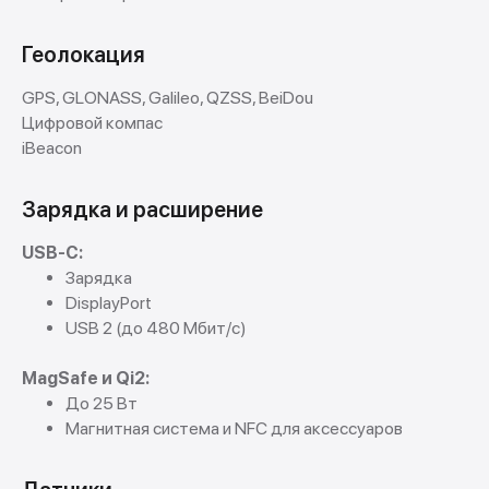
Геолокация
GPS, GLONASS, Galileo, QZSS, BeiDou
Цифровой компас
iBeacon
Зарядка и расширение
USB-C:
Зарядка
DisplayPort
USB 2 (до 480 Мбит/с)
MagSafe и Qi2:
До 25 Вт
Магнитная система и NFC для аксессуаров