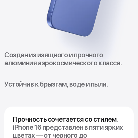
идеальное фото или видео за
рекордное время. Система
управления камерой
предоставляет
более удобный
способ быстрого доступа к
инструментам камеры.
Просто
проведите пальцем, чтобы
настроить такие функции, как
экспозиция или глубина резкости,
переключайтесь между
объективами или используйте
цифровой зум для кадрирования
снимка — так, как вам нравится.