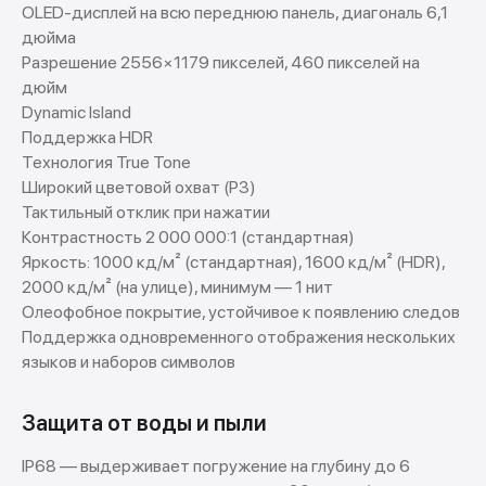
OLED-дисплей на всю переднюю панель, диагональ 6,1
дюйма
Разрешение 2556×1179 пикселей, 460 пикселей на
дюйм
Dynamic Island
Поддержка HDR
Технология True Tone
Широкий цветовой охват (P3)
Тактильный отклик при нажатии
Контрастность 2 000 000:1 (стандартная)
Яркость: 1000 кд/м² (стандартная), 1600 кд/м² (HDR),
2000 кд/м² (на улице), минимум — 1 нит
Олеофобное покрытие, устойчивое к появлению следов
Поддержка одновременного отображения нескольких
Покупай выгодно!
языков и наборов символов
Рассрочка от партнеров
Без первоначальных взносов.
Защита от воды и пыли
IP68 — выдерживает погружение на глубину до 6
Подробнее