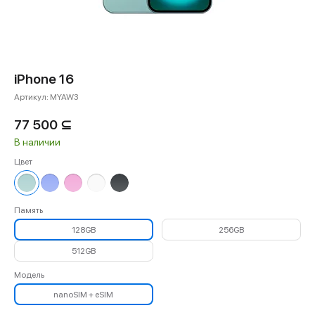
iPhone 16
Артикул:
MYAW3
77 500
⊆
В наличии
Цвет
Память
128GB
256GB
512GB
Модель
nanoSIM + eSIM