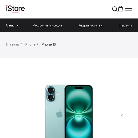
О нас
Рассрочка и кредит
Акции и статьи
Trade-in
Главная
/
iPhone
/
iPhone 16