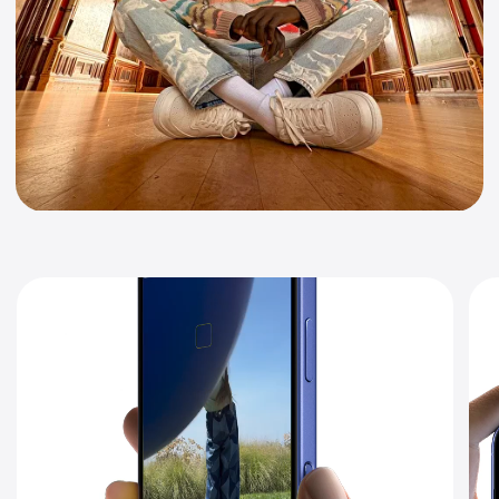
Новый 6-ядерный графический
процессор
обеспечивает улучшенную
производительность графики.
Увеличение пропускной способности
памяти на 17%
— рекорд для iPhone —
обеспечивает выдающуюся
производительность.