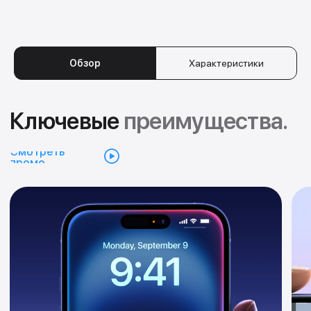
Первый iPhone, созданный на базе
Очень быстро. Очень 
Обзор
Характеристики
Apple Intelligence. Персональный,
совершенно новую си
приватный, мощный.
камерой.
Проверенный дизайн.
Кто сказал, что красота не
может быть долговечной?
iPhone 16 оснащён прочным корпусом из
алюминия аэрокосмического класса и
красивым, укреплённым стеклом на
задней панели с глубокой окраской.
Материал Ceramic Shield нового
поколения в два раза прочнее любого
стекла для смартфонов. Благодаря