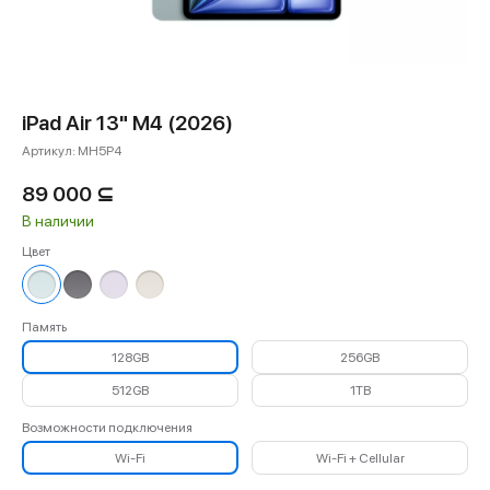
iPad Air 13" M4 (2026)
Артикул:
MH5P4
89 000
⊆
В наличии
Цвет
Память
128GB
256GB
512GB
1TB
Возможности подключения
Wi-Fi
Wi-Fi + Cellular