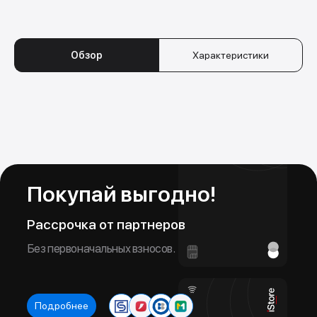
Обменяй свой старый iPhone на новый
Новое устройство в тот же день!
Обзор
Характеристики
Подробнее
Размеры и вес
Ш х В х Г: 214.9 х 280.6 х 6.1 мм
Модель Wi-Fi: 616 г.
Модель Wi-Fi + Cellular: 617 г.
Комплект поставки
iPad Air
Кабель USB-C для зарядки (1 м)
Адаптер питания USB-C 20 Вт
Дисплей
Liquid Retina дисплей
Диагональ 12,9″