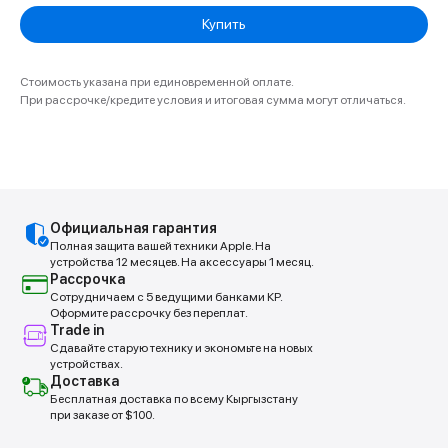
Купить
Стоимость указана при единовременной оплате.
При рассрочке/кредите условия и итоговая сумма могут отличаться.
Официальная гарантия
Полная защита вашей техники Apple. На
устройства 12 месяцев. На аксессуары 1 месяц.
Рассрочка
Сотрудничаем с 5 ведущими банками КР.
Оформите рассрочку без переплат.
Trade in
Сдавайте старую технику и экономьте на новых
устройствах.
Доставка
Бесплатная доставка по всему Кыргызстану
при заказе от $100.