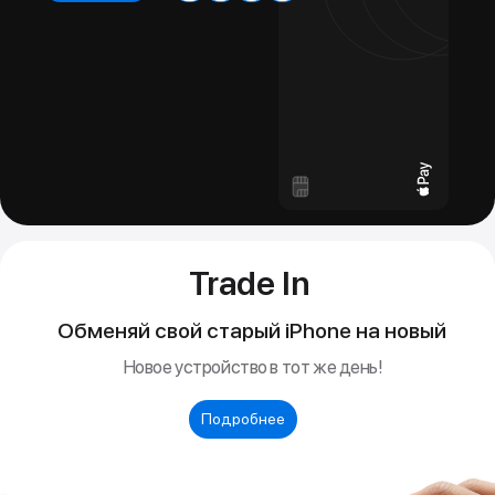
Разрешение 2732×2048 пикселей, 264 ppi
Широкий цветовой охват (P3)
True Tone
Олеофобное покрытие
Полная ламинация
Антибликовое покрытие
Яркость до 600 кд/м²
Поддержка Apple Pencil Pro
Поддержка Apple Pencil (USB-C)
Функция наведения Apple Pencil
Чип
Чип Apple M4
8-ядерный CPU (3 производительных + 5
энергоэффективных)
9-ядерный GPU
Аппаратное ускорение трассировки лучей
16-ядерный Neural Engine
Пропускная способность памяти до 120 ГБ/с