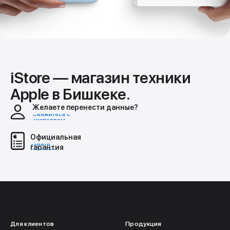
iStore — магазин техники
Apple в Бишкеке.
Желаете перенести данные?
Свяжитесь с
экспертом
Официальная
Узнать
гарантия
условия
Для клиентов
Продукция