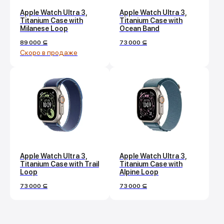
Apple Watch Ultra 3,
Apple Watch Ultra 3,
Titanium Case with
Titanium Case with
Milanese Loop
Ocean Band
89 000
⊆
73 000
⊆
Покупай выгодно!
Apple Watch Ultra 3,
Apple Watch Ultra 3,
Titanium Case with Trail
Titanium Case with
Рассрочка от партнеров
Loop
Alpine Loop
Без первоначальных взносов.
73 000
⊆
73 000
⊆
Подробнее