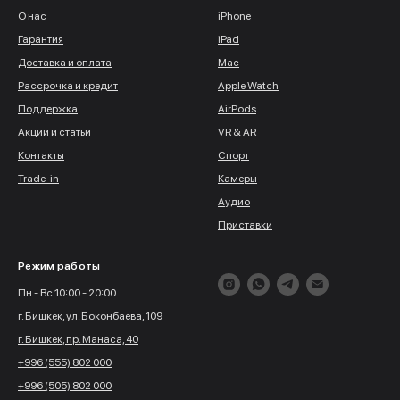
О нас
iPhone
Гарантия
iPad
Доставка и оплата
Mac
Рассрочка и кредит
Apple Watch
Поддержка
AirPods
Акции и статьи
VR & AR
Контакты
Спорт
Trade-in
Камеры
Аудио
Приставки
Режим работы
Пн - Вс 10:00 - 20:00
г. Бишкек, ул. Боконбаева, 109
г. Бишкек, пр. Манаса, 40
+996 (555) 802 000
+996 (505) 802 000