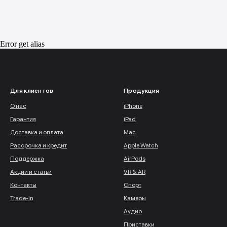
Error get alias
Для клиентов
Продукция
О нас
iPhone
Гарантия
iPad
Доставка и оплата
Mac
Рассрочка и кредит
Apple Watch
Поддержка
AirPods
Акции и статьи
VR & AR
Контакты
Спорт
Trade-in
Камеры
Аудио
Приставки