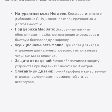
Натуральная кожа Horween:
Кожа растительного
дубления из США, известная своей прочностью и
долговечностью .
Покупай выгодно!
Поддержка MagSafe:
Встроенные магниты
обеспечивают надёжное крепление аксессуаров и
Рассрочка от партнеров
быструю беспроводную зарядку.
Без первоначальных взносов.
Функциональность фолио:
Три слота для карт и
отделение для наличных позволяют использовать
чехол как мини-кошелёк .
Подробнее
Защита от падений:
Чехол обеспечивает защиту
устройства при падениях с высоты до 3 метров .
Элегантный дизайн:
Тонкий профиль и качественная
отделка подчёркивают премиальный статус
аксессуара.
Trade In