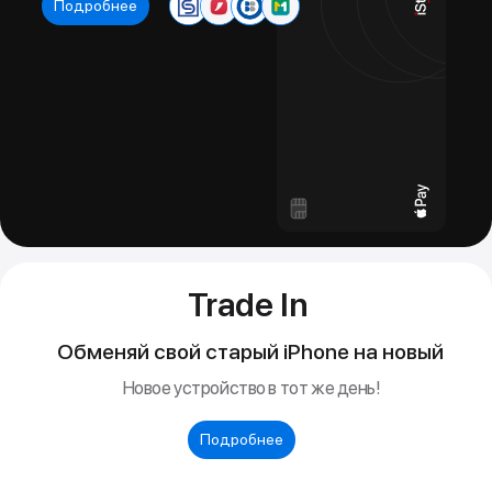
Пропускная способность памяти
10 ГБ — до 560 ГБ/с,
6 ГБ — до 336 ГБ/с.
Встроенное хранилище
Xbox Series X Carbon Black – 1 ТБ кастомный
NVMe SSD
Xbox Series X Digital Edition – 1 ТБ кастомный
NVMe SSD
Xbox Series X 2TB Galaxy Black Special Edition – 2
ТБ кастомный NVMe SSD
Скорость ввода-вывода
2,4 ГБ/с (сырая), до 4,8 ГБ/с (сжатые данные с
аппаратным блоком декомпрессии).
Расширение хранилища
Поддержка карт расширения Storage Expansion
Card для Xbox Series X|S с производительностью
на уровне встроенного накопителя (продаются
отдельно).