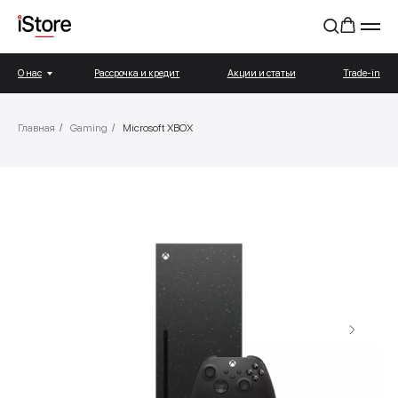
О нас
Рассрочка и кредит
Акции и статьи
Trade-in
Главная
/
Gaming
/
Microsoft XBOX