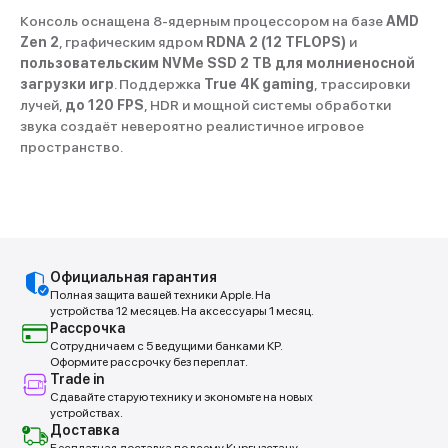
Консоль оснащена 8-ядерным процессором на базе
AMD
Zen 2
, графическим ядром
RDNA 2 (12 TFLOPS)
и
пользовательским NVMe SSD 2 TB для молниеносной
загрузки игр
. Поддержка
True 4K gaming
, трассировки
лучей,
до 120 FPS
, HDR и мощной системы обработки
звука создаёт невероятно реалистичное игровое
пространство.
Покупай выгодно!
Официальная гарантия
Полная защита вашей техники Apple. На
Рассрочка от партнеров
устройства 12 месяцев. На аксессуары 1 месяц.
Рассрочка
Без первоначальных взносов.
Сотрудничаем с 5 ведущими банками КР.
Оформите рассрочку без переплат.
Trade in
Подробнее
Сдавайте старую технику и экономьте на новых
устройствах.
Доставка