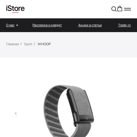
О нас
Рассрочка и кредит
Акции и статьи
Trade-in
Главная
/
Sport
/
WHOOP