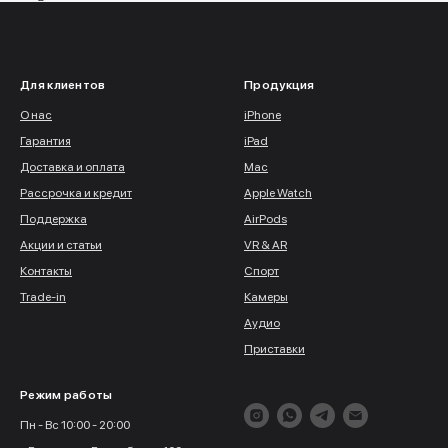
Для клиентов
Продукция
О нас
iPhone
Гарантия
iPad
Доставка и оплата
Mac
Рассрочка и кредит
Apple Watch
Поддержка
AirPods
Акции и статьи
VR & AR
Контакты
Спорт
Trade-in
Камеры
Аудио
Приставки
Режим работы
Пн - Вс 10:00 - 20:00