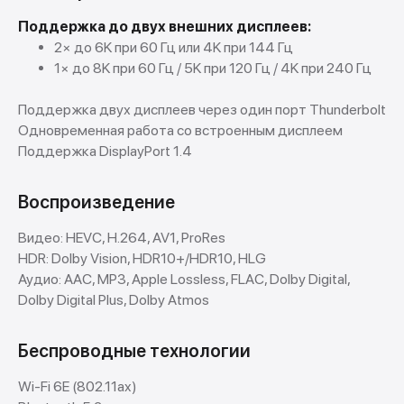
Поддержка до двух внешних дисплеев:
2× до 6K при 60 Гц или 4K при 144 Гц
1× до 8K при 60 Гц / 5K при 120 Гц / 4K при 240 Гц
Поддержка двух дисплеев через один порт Thunderbolt
Одновременная работа со встроенным дисплеем
Поддержка DisplayPort 1.4
Покупай выгодно!
Воспроизведение
Рассрочка от партнеров
Без первоначальных взносов.
Видео: HEVC, H.264, AV1, ProRes
HDR: Dolby Vision, HDR10+/HDR10, HLG
Аудио: AAC, MP3, Apple Lossless, FLAC, Dolby Digital,
Подробнее
Dolby Digital Plus, Dolby Atmos
Беспроводные технологии
Wi-Fi 6E (802.11ax)