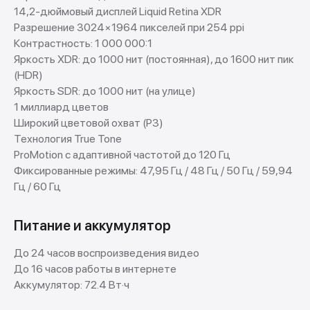
14,2-дюймовый дисплей Liquid Retina XDR
Разрешение 3024×1964 пикселей при 254 ppi
Контрастность: 1 000 000:1
Яркость XDR: до 1000 нит (постоянная), до 1600 нит пик
(HDR)
Яркость SDR: до 1000 нит (на улице)
1 миллиард цветов
Широкий цветовой охват (P3)
Технология True Tone
ProMotion с адаптивной частотой до 120 Гц
Фиксированные режимы: 47,95 Гц / 48 Гц / 50 Гц / 59,94
Гц / 60 Гц
Питание и аккумулятор
До 24 часов воспроизведения видео
До 16 часов работы в интернете
Аккумулятор: 72.4 Вт·ч