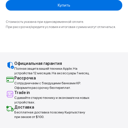
Купить
Стоимость указана при единовременной оплате.
При рассрочке/кредите условия и итоговая сумма могут отличаться.
Официальная гарантия
Полная защита вашей техники Apple. На
устройства 12 месяцев. На аксессуары 1 месяц.
Рассрочка
Сотрудничаем с 5 ведущими банками КР.
Оформите рассрочку без переплат.
Trade in
Сдавайте старую технику и экономьте на новых
устройствах.
Доставка
Бесплатная доставка по всему Кыргызстану
при заказе от $100.