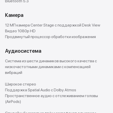
Bluetooth 5.3
Камера
Trade In
Обменяй свой старый iPhone на новый
12 МП камера Center Stage с поддержкой Desk View
Новое устройство в тот же день!
Видео 1080p HD
Продвинутый процессор обработки изображения
Подробнее
Аудиосистема
Система из шести динамиков высокого качества с
низкочастотными динамиками с компенсацией
вибраций
Широкое стерео
Поддержка Spatial Audio с Dolby Atmos
Пространственное аудио с отслеживанием головы
(AirPods)