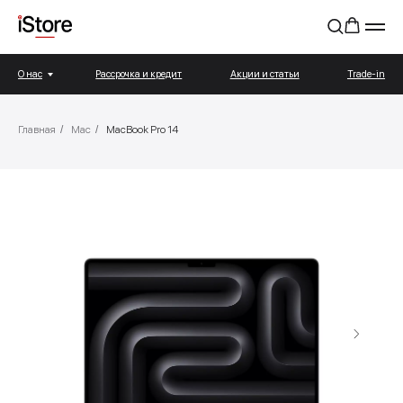
О нас
Рассрочка и кредит
Акции и статьи
Trade-in
Главная
/
Mac
/
MacBook Pro 14