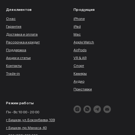
Для клиентов
Продукция
О нас
iPhone
Гарантия
iPad
Доставка и оплата
Mac
Рассрочка и кредит
Apple Watch
Поддержка
AirPods
Акции и статьи
VR & AR
Контакты
Спорт
Trade-in
Камеры
Аудио
Приставки
Режим работы
Пн - Вс 10:00 - 20:00
г. Бишкек, ул. Боконбаева, 109
г. Бишкек, пр. Манаса, 40