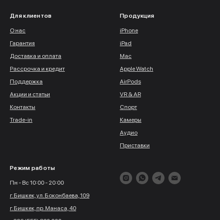
Для клиентов
Продукция
О нас
iPhone
Гарантия
iPad
Доставка и оплата
Mac
Рассрочка и кредит
Apple Watch
Поддержка
AirPods
Акции и статьи
VR & AR
Контакты
Спорт
Trade-in
Камеры
Аудио
Приставки
Режим работы
Пн - Вс 10:00 - 20:00
г. Бишкек, ул. Боконбаева, 109
г. Бишкек, пр. Манаса, 40