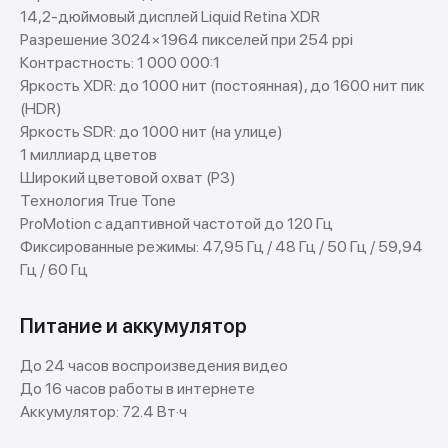
14,2-дюймовый дисплей Liquid Retina XDR
Разрешение 3024×1964 пикселей при 254 ppi
Контрастность: 1 000 000:1
Яркость XDR: до 1000 нит (постоянная), до 1600 нит пик
(HDR)
Яркость SDR: до 1000 нит (на улице)
1 миллиард цветов
Широкий цветовой охват (P3)
Технология True Tone
ProMotion с адаптивной частотой до 120 Гц
Фиксированные режимы: 47,95 Гц / 48 Гц / 50 Гц / 59,94
Гц / 60 Гц
Питание и аккумулятор
До 24 часов воспроизведения видео
До 16 часов работы в интернете
Аккумулятор: 72.4 Вт·ч