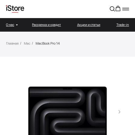
О нас
Рассрочка и кредит
Акции и статьи
Trade-in
Главная
/
Mac
/
MacBook Pro 14