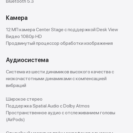
Bluetooth 5.3
Камера
Trade In
Обменяй свой старый iPhone на новый
12 МП камера Center Stage с поддержкой Desk View
Новое устройство в тот же день!
Видео 1080p HD
Продвинутый процессор обработки изображения
Подробнее
Аудиосистема
Система из шести динамиков высокого качества с
низкочастотными динамиками с компенсацией
вибраций
Широкое стерео
Поддержка Spatial Audio с Dolby Atmos
Пространственное аудио с отслеживанием головы
(AirPods)