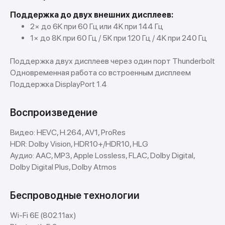
Поддержка до двух внешних дисплеев:
2× до 6K при 60 Гц или 4K при 144 Гц
1× до 8K при 60 Гц / 5K при 120 Гц / 4K при 240 Гц
Поддержка двух дисплеев через один порт Thunderbolt
Одновременная работа со встроенным дисплеем
Поддержка DisplayPort 1.4
Покупай выгодно!
Воспроизведение
Рассрочка от партнеров
Без первоначальных взносов.
Видео: HEVC, H.264, AV1, ProRes
HDR: Dolby Vision, HDR10+/HDR10, HLG
Аудио: AAC, MP3, Apple Lossless, FLAC, Dolby Digital,
Подробнее
Dolby Digital Plus, Dolby Atmos
Беспроводные технологии
Wi-Fi 6E (802.11ax)