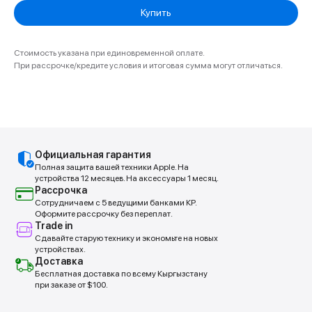
Купить
Стоимость указана при единовременной оплате.
При рассрочке/кредите условия и итоговая сумма могут отличаться.
Официальная гарантия
Полная защита вашей техники Apple. На
устройства 12 месяцев. На аксессуары 1 месяц.
Рассрочка
Сотрудничаем с 5 ведущими банками КР.
Оформите рассрочку без переплат.
Trade in
Сдавайте старую технику и экономьте на новых
устройствах.
Доставка
Бесплатная доставка по всему Кыргызстану
при заказе от $100.