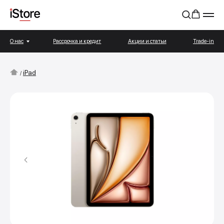
О нас
Рассрочка и кредит
Акции и статьи
Trade-in
iPad
/