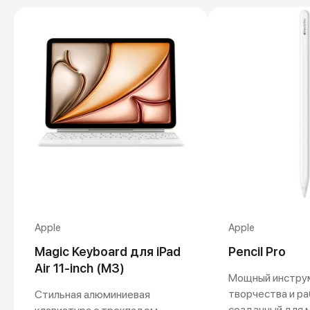
Покупай выгодно!
Рассрочка от партнеров
Без первоначальных взносов.
Apple
Apple
Подробнее
Magic Keyboard для iPad
Pencil Pro
Air 11-inch (M3)
Мощный инстру
творчества и ра
Стильная алюминиевая
созданный для 