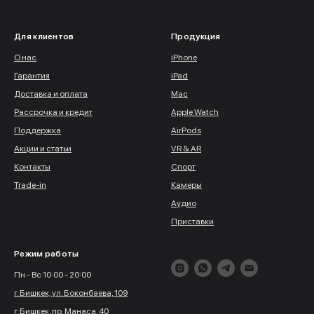
Для клиентов
Продукция
О нас
iPhone
Гарантия
iPad
Доставка и оплата
Mac
Рассрочка и кредит
Apple Watch
Поддержка
AirPods
Акции и статьи
VR & AR
Контакты
Спорт
Trade-in
Камеры
Аудио
Приставки
Режим работы
Пн - Вс 10:00 - 20:00
г. Бишкек, ул. Боконбаева, 109
г. Бишкек, пр. Манаса, 40