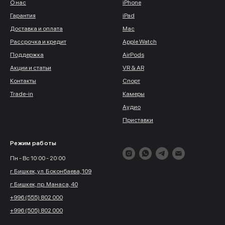
О нас
iPhone
Гарантия
iPad
Доставка и оплата
Mac
Рассрочка и кредит
Apple Watch
Поддержка
AirPods
Акции и статьи
VR & AR
Контакты
Спорт
Trade-in
Камеры
Аудио
Приставки
Режим работы
Пн - Вс 10:00 - 20:00
г. Бишкек, ул. Боконбаева, 109
г. Бишкек, пр. Манаса, 40
+996 (555) 802 000
+996 (505) 802 000