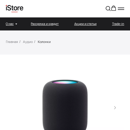
О нас
Рассрочка и кредит
Акции и статьи
Trade-in
Главная
/
Аудио
/
Колонки