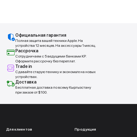
Официальная гарантия
Полная защита вашей техники Apple. На
устройства 12 месяцев. На аксессуары 1 месяц.
Рассрочка
Сотрудничаем с 5 ведущими банками КР.
Оформите рассрочку без переплат.
Trade in
Сдавайте старую технику и экономьте на новых
устройствах.
Доставка
Бесплатная доставка по всему Кыргызстану
при заказе от $100.
Для клиентов
Продукция