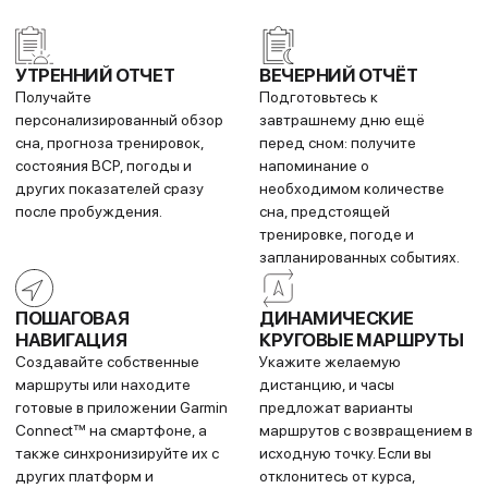
ИЗМЕНЕНИЯ ДЫХАНИЯ
СТАТУС
ВАРИАБЕЛЬНОСТИ
Для более точной оценки
СЕРДЕЧНОГО РИТМА
состояния здоровья функция
(HRV)
отслеживания дыхательных
Получите более полное
вариаций использует датчик
представление о своем
Pulse Ox⁴, помогая понять,
здоровье, уровне стресса и
как меняются ваши
восстановлении, отслеживая
дыхательные паттерны во
вариабельность сердечного
время сна.
ритма во сне.
ПРИЛОЖЕНИЕ GARMIN
ТЕМПЕРАТУРА КОЖИ
ECG
Надевайте часы на ночь,
Приложение ECG использует
чтобы отслеживать
датчики для записи
изменения средней
электрических сигналов,
температуры кожи. Эти
управляющих работой
изменения могут быть
сердца. Оно анализирует эти
связаны с вашей недавней
данные, чтобы выявить
активностью, условиями сна,
признаки нерегулярного
возможными заболеваниями
сердечного ритма,
и другими факторами.
известного как фибрилляция
предсердий.
ОТСЛЕЖИВАНИЕ
ПРЕДСКАЗАНИЕ
ЗДОРОВЬЯ ЖЕНЩИН
РЕЗУЛЬТАТА
Следите за менструальным
Узнайте, какой может быть