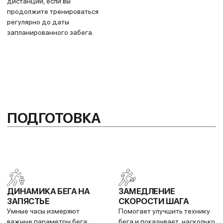
дуатлона, комбинированных
нагрузкой и корректировать
тренировок и свимрана —
тренировки.
или создавайте собственные.
ТЕХНОЛОГИЯ SATIQ И
PACEPRO™ СТРАТЕГИИ
МНОГОДИАПАЗОННЫЙ
ТЕМПА
GPS
Планируйте гоночную
Превосходная точность
стратегию с помощью
локации и увеличенное время
рекомендаций по темпу на
работы от аккумулятора.
основе GPS для выбранной
дистанции или маршрута.
БЕГ НА СТАДИОНЕ
CLIMBPRO
Часы автоматически
Данные о наборе высоты:
определяют дистанцию
текущий подъём и
круга в метрах на беговых
следующие участки.
дорожках по всему миру.
УРОВЕНЬ УСИЛИЙ В
ОБЗОР КЛЮЧЕВЫХ
РЕАЛЬНОМ ВРЕМЕНИ
ТОЧЕК
Используйте эти данные для
Получайте информацию о
оптимального
ключевых точках заранее
распределения сил и
загруженного маршрута:
достижения пиковой
пункты питания, зоны отдыха
производительности.
и другие объекты.
AUTO LAP® ПО ТОЧКАМ
АВТОФИНИШ
ТРАССЫ
Если вы забыли остановить