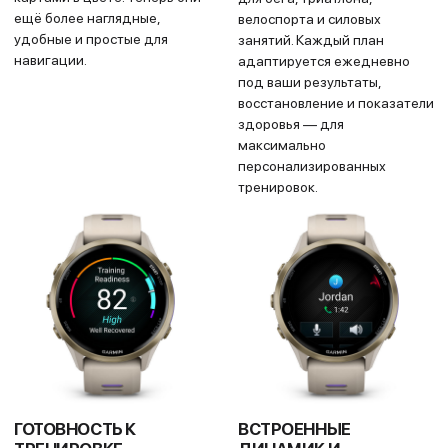
УТРЕННИЙ ОТЧЕТ
ВЕЧЕРНИЙ ОТЧЁТ
Получайте
Подготовьтесь к
персонализированный обзор
завтрашнему дню ещё
сна, прогноза тренировок,
перед сном: получите
состояния ВСР, погоды и
напоминание о
других показателей сразу
необходимом количестве
после пробуждения.
сна, предстоящей
тренировке, погоде и
запланированных событиях.
ПОШАГОВАЯ
ДИНАМИЧЕСКИЕ
НАВИГАЦИЯ
КРУГОВЫЕ МАРШРУТЫ
Создавайте собственные
Укажите желаемую
маршруты или находите
дистанцию, и часы
готовые в приложении Garmin
предложат варианты
Connect™ на смартфоне, а
маршрутов с возвращением в
также синхронизируйте их с
исходную точку. Если вы
других платформ и
отклонитесь от курса,
получайте пошаговые
устройство построит новый
инструкции прямо на часы.
путь с тем же километражом.
СТАТУС ТРЕНИРОВОК
ЕЖЕДНЕВНЫЕ
РЕКОМЕНДОВАННЫЕ
На основе таких
ТРЕНИРОВКИ
показателей, как
Получайте персональные
вариабельность сердечного
тренировки, которые
ритма (HRV), история ваших