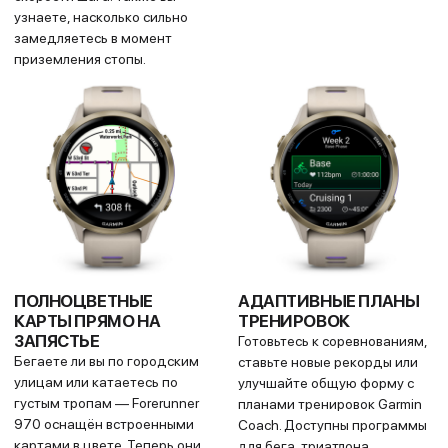
ГОТОВНОСТЬ К
ВСТРОЕННЫЕ
ТРЕНИРОВКЕ
ДИНАМИК И
МИКРОФОН
С самого утра вы получаете
Принимайте и совершайте
индекс готовности,
звонки прямо с часов, когда
основанный на качестве сна,
они подключены к вашему
восстановлении, нагрузке и
смартфону. Управляйте
других показателях. Он
функциями с помощью
подскажет, стоит ли сегодня
голосовых команд или
выкладываться по полной или
используйте голосового
лучше выбрать более лёгкую
помощника телефона, чтобы
тренировку.
отвечать на сообщения и
выполнять другие задачи.
ПЛАН