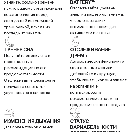
ДИНАМИКА БЕГА НА
ЗАМЕДЛЕНИЕ
ЗАПЯСТЬЕ
СКОРОСТИ ШАГА
Умные часы измеряют
Помогает улучшить технику
важные параметры бега:
бега и показывает, насколько
каденс (частоту шагов),
замедляется ваш темп при
длину шага, время контакта с
каждом контакте стопы с
землей и другие.
землей (требуется
совместимость с
пульсометром HRM 600,
продается отдельно).
ПУЛЬС НА ЗАПЯСТЬЕ
МУЛЬТИСПОРТИВНЫЕ
ТРЕНИРОВКИ
Часы постоянно измеряют
Создавайте в Garmin Connect
пульс, чтобы вы могли
персонализированные
оценивать нагрузку во время
пошаговые тренировки для
тренировок.
мультиспорта и передавайте
их на часы для плавного
перехода между разными
видами спорта.
ГОРНЫЙ ИНДЕКС
ИНДЕКС
ВЫНОСЛИВОСТИ
Оценивайте свой потенциал
Оценивайте выносливость
в беге в гору и отслеживайте