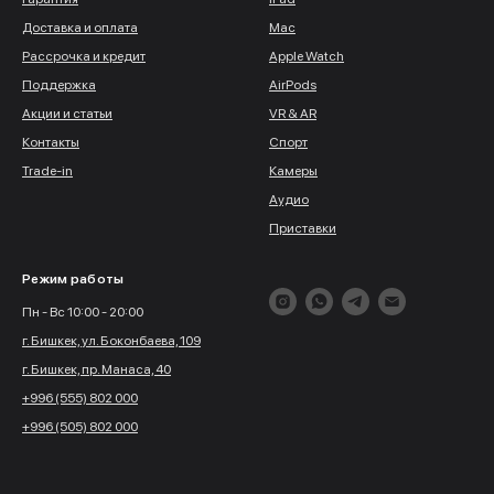
Доставка и оплата
Mac
Рассрочка и кредит
Apple Watch
Поддержка
AirPods
Акции и статьи
VR & AR
Контакты
Спорт
Trade-in
Камеры
Аудио
Приставки
Режим работы
Пн - Вс 10:00 - 20:00
г. Бишкек, ул. Боконбаева, 109
г. Бишкек, пр. Манаса, 40
+996 (555) 802 000
+996 (505) 802 000