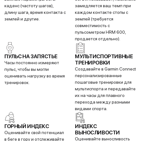
Часы автоматически
таймер после финиша, часы
фиксируют круги при
предложат автоматически
прохождении контрольных
обрезать данные по отметке
точек трассы (миля/
финишной черты
километр) вместо отсчёта по
загруженного маршрута.
GPS.
ВСТРОЕННЫЕ
СПОРТИВНЫЕ
ПРИЛОЖЕНИЯ
Получите доступ к 30+
предустановленным
активностям: велоспорт,
плавание на открытой воде,
силовые тренировки и многое
другое.
СВЯЗЬ