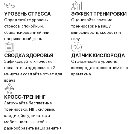
тренировками с другими
на подключённые часы.
совместимыми устройствами
поблизости.
Покупай выгодно!
Рассрочка от партнеров
Без первоначальных взносов.
Forerunner 970 - 47mm
GPS running watch
Подробнее
Charging cable
Documentation