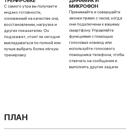
подстраиваются под вас.
недавних нагрузок и
После каждой пробежки они
показатель VO2 max, часы
автоматически
дают понятное
корректируются с учётом
представление об
вашей производительности и
эффективности тренировок
восстановления.
— показывая, тренируетесь
ли вы продуктивно, достигли
пика формы или
перегружены.
ВРЕМЯ
МОНИТОРИНГ
ВОССТАНОВЛЕНИЯ
ЭНЕРГИИ BODY
BATTERY™
Узнайте, сколько времени
Отслеживайте уровень
нужно вашему организму для
энергии вашего организма,
восстановления перед
чтобы определить
следующей интенсивной
оптимальное время для
тренировкой, исходя из
активности и отдыха.
последних занятий.
ТРЕНЕР СНА
ОТСЛЕЖИВАНИЕ
ДРЕМЫ
Получайте оценку сна и
Автоматически фиксируйте
персональные
свои дневные сны или
рекомендации по его
добавляйте их вручную,
продолжительности.
чтобы понять, как они влияют
Отслеживайте фазы сна и
на организм, и
получайте советы для
контролировать
улучшения его качества.
рекомендуемое время и
продолжительность отдыха.