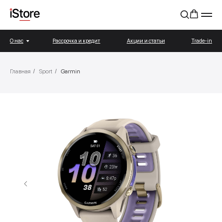
О нас
Рассрочка и кредит
Акции и статьи
Trade-in
Главная
/
Sport
/
Garmin