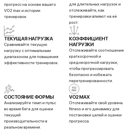
МУЗЫКА
БЕЗОПАСНОСТЬ И
ОТСЛЕЖИВАНИЕ
Загружайте треки и
В случае ощущения
плейлисты из Spotify, Deezer
опасности или
или Amazon Music для
автоматического
прослушивания без
обнаружения инцидента
телефона.
часы отправят ваше
местоположение в реальном
времени выбранным
контактам.
БЕСКОНТАКТНЫЕ
УМНЫЕ УВЕДОМЛЕНИЯ
ПЛАТЕЖИ
Получайте emails, SMS и
Оплачивайте покупки и
оповещения на часы при
проезд одним касанием у
подключении к iPhone® или
партнёрских провайдеров.
Android™ смартфону.
LIVETRACK
ПРИЛОЖЕНИЕ GARMIN
CONNECT
Друзья и родные могут
Отслеживайте показатели
отслеживать ваше
здоровья и fitness-
местоположение в реальном
активности, делитесь
времени и просматривать
результатами с друзьями и
запланированные маршруты.
не только.
МАГАЗИН CONNECT
СИНХРОНИЗАЦИЯ
IQ™
Делитесь сохранёнными
Добавляйте циферблаты,
локациями, маршрутами и
поля данных и приложения