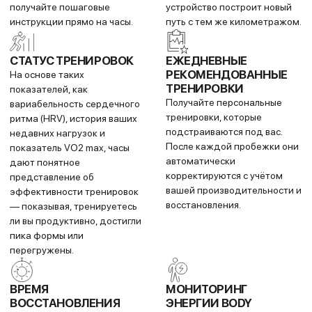
циклом или беременностью,
ваш темп на дистанциях 5K,
а также получайте
10K, полумарафоне или
рекомендации по
марафоне, если бы вы
упражнениям и питанию. С
пробежали их сегодня.
помощью отслеживания
температуры кожи во сне вы
получите более точные
прогнозы менструаций и
оценки прошедшей
овуляции.
ПРЕДСКАЗАНИЕ
РЕЗУЛЬТАТА
Эта функция показывает,
каким может быть ваше
время и темп на выбранной
дистанции, если вы
продолжите тренироваться
регулярно до даты
запланированного забега.
ПОДГОТОВКА