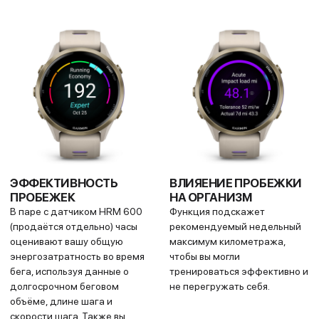
ПОЛНОЦВЕТНЫЕ
АДАПТИВНЫЕ ПЛАНЫ
КАРТЫ ПРЯМО НА
ТРЕНИРОВОК
ЗАПЯСТЬЕ
Готовьтесь к соревнованиям,
Бегаете ли вы по городским
ставьте новые рекорды или
улицам или катаетесь по
улучшайте общую форму с
густым тропам — Forerunner
планами тренировок Garmin
970 оснащён встроенными
Coach. Доступны программы
картами в цвете. Теперь они
для бега, триатлона,
ещё более наглядные,
велоспорта и силовых
удобные и простые для
занятий. Каждый план
навигации.
адаптируется ежедневно
под ваши результаты,
восстановление и показатели
здоровья — для
максимально
персонализированных
тренировок.