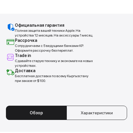
Официальная гарантия
Полная защита вашей техники Apple. На
устройства 12 месяцев. На аксессуары 1 месяц.
Рассрочка
Сотрудничаем с 5 ведущими банками КР.
Оформите рассрочку без переплат.
Trade in
Сдавайте старую технику и экономьте на новых
устройствах.
Доставка
ЭФФЕКТИВНОСТЬ
ВЛИЯЕНИЕ ПРОБЕЖКИ
Бесплатная доставка по всему Кыргызстану
ПРОБЕЖЕК
НА ОРГАНИЗМ
при заказе от $100.
В паре с датчиком HRM 600
Функция подскажет
(продаётся отдельно) часы
рекомендуемый недельный
оценивают вашу общую
максимум километража,
энергозатратность во время
чтобы вы могли
бега, используя данные о
тренироваться эффективно и
долгосрочном беговом
не перегружать себя.
объёме, длине шага и
Обзор
Характеристики
скорости шага. Также вы
узнаете, насколько сильно
замедляетесь в момент
приземления стопы.