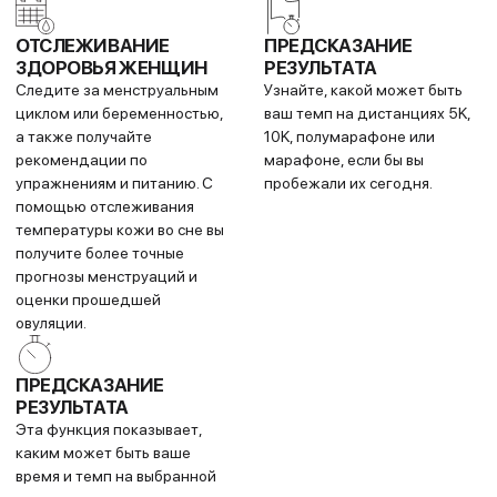
СВОДКА ЗДОРОВЬЯ
ДАТЧИК КИСЛОРОДА
Зафиксируйте ключевые
Отслеживайте уровень
показатели здоровья за 2
кислорода в крови днём и во
минуты и создайте отчёт для
время сна.
врача.
КРОСС-ТРЕНИНГ
Загружайте бесплатные
тренировки: HIIT, силовые,
кардио, йогу, пилатес и
мобильность — чтобы
разнообразить ваши занятия.
ТРЕНИРОВКА
ТРИАТЛОН И
МОЩНОСТЬ БЕГА С
МУЛЬТИСПОРТ
ЗАПЯСТЬЯ
Автоматически фиксируйте
Отслеживайте прилагаемую
сегменты с готовыми
мощность на трейле или
профилями для триатлона,
шоссе, чтобы управлять