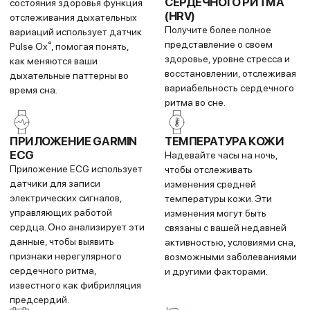
для длительных нагрузок и
прогресс на основе вашего
отслеживайте, как
VO2 max и истории
тренировки влияют на её
тренировок.
рост.
ТЕКУЩАЯ НАГРУЗКА
КОЭФФИЦИЕНТ
НАГРУЗКИ
Сравнивайте текущую
Отслеживайте соотношение
нагрузку с оптимальным
краткосрочной и
диапазоном для повышения
среднесрочной нагрузки,
эффективности тренировок.
чтобы прогрессировать
безопасно и избежать
перетренированности.
СОСТОЯНИЕ ФОРМЫ
VO2 MAX
Анализируйте темп и пульс
Отслеживайте свой уровень
во время бега для оценки
fitness и его динамику для
текущей
постановки целей и оценки
производительности в
прогресса.
реальном времени.
УРОВЕНЬ СТРЕССА
ЭФФЕКТ ТРЕНИРОВКИ
Определяйте уровень
Оценивайте влияние
стресса: спокойный,
тренировок на вашу
сбалансированный или
выносливость, скорость и
напряженный день.
силу.