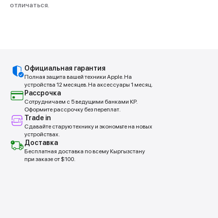
отличаться.
Покупай выгодно!
Рассрочка от партнеров
Официальная гарантия
Без первоначальных взносов.
Полная защита вашей техники Apple. На
устройства 12 месяцев. На аксессуары 1 месяц.
Рассрочка
Сотрудничаем с 5 ведущими банками КР.
Подробнее
Оформите рассрочку без переплат.
Trade in
Сдавайте старую технику и экономьте на новых
устройствах.
Доставка
Бесплатная доставка по всему Кыргызстану
при заказе от $100.
Trade In
Обменяй свой старый iPhone на новый