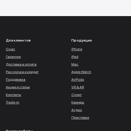
Для клиентов
Продукция
О нас
iPhone
Гарантия
iPad
Доставка и оплата
Mac
Рассрочка и кредит
Apple Watch
Поддержка
AirPods
Акции и статьи
VR & AR
Контакты
Спорт
Trade-in
Камеры
Аудио
Приставки