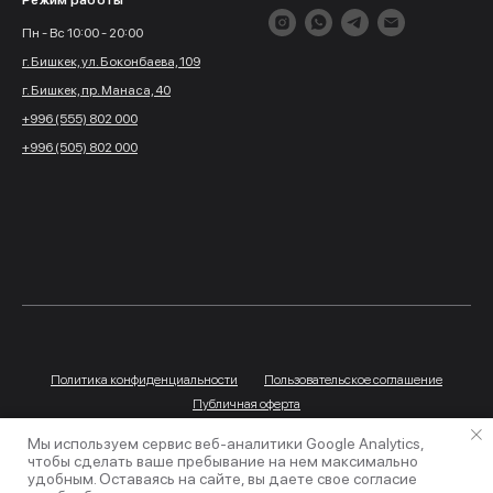
Режим работы
Пн - Вс 10:00 - 20:00
г. Бишкек, ул. Боконбаева, 109
г. Бишкек, пр. Манаса, 40
+996 (555) 802 000
+996 (505) 802 000
Политика конфиденциальности
Пользовательское соглашение
Публичная оферта
Мы используем сервис веб-аналитики Google Analytics,
© 2026 iStore. Все права защищены.
чтобы сделать ваше пребывание на нем максимально
удобным. Оставаясь на сайте, вы даете свое согласие