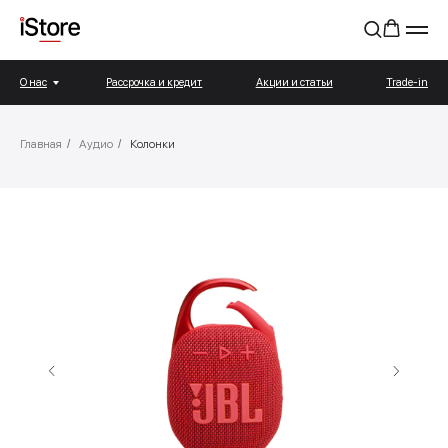
О нас
Рассрочка и кредит
Акции и статьи
Trade-in
Главная
/
Аудио
/
Колонки