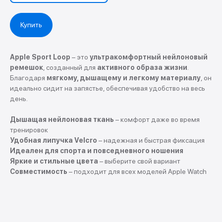
Купить
С этим товаром
покупают
Apple Sport Loop
– это
ультракомфортный нейлоновый
ремешок
, созданный для
активного образа жизни
.
Благодаря
мягкому, дышащему и легкому материалу
, он
идеально сидит на запястье, обеспечивая удобство на весь
день.
Покупай выгодно!
Дышащая нейлоновая ткань
– комфорт даже во время
тренировок
Рассрочка от партнеров
Удобная липучка Velcro
– надежная и быстрая фиксация
Без первоначальных взносов.
Идеален для спорта и повседневного ношения
Яркие и стильные цвета
– выберите свой вариант
Совместимость
– подходит для всех моделей Apple Watch
Подробнее