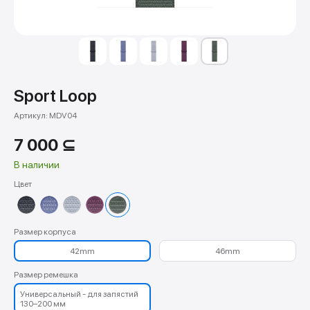
Sport Loop
Артикул:
MDV04
7 000
⊆
В наличии
Цвет
Размер корпуса
42mm
46mm
Размер ремешка
Универсальный - для запястий
130–200 мм