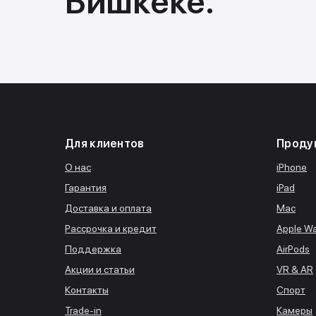
Бишкеке.
Для клиентов
Проду
О нас
iPhone
Гарантия
iPad
Доставка и оплата
Mac
Рассрочка и кредит
Apple W
Поддержка
AirPods
Акции и статьи
VR & AR
Контакты
Спорт
Trade-in
Камеры