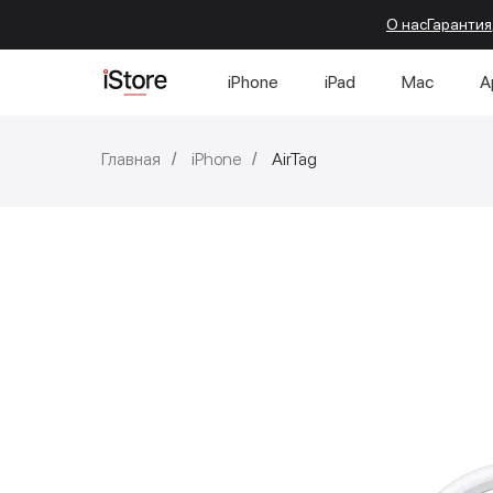
О нас
Гарантия
iPhone
iPad
Mac
A
Главная
iPhone
AirTag
/
/