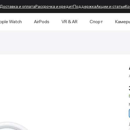
Доставка и оплата
Рассрочка и кредит
Поддержка
Акции и статьи
Ко
pple Watch
AirPods
VR & AR
Спорт
Камер