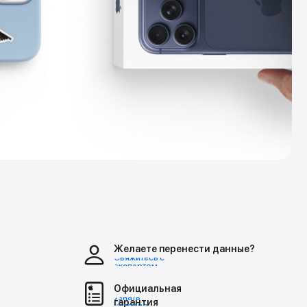
Желаете перенести данные?
Свяжитесь с
экспертом
Официальная
Узнать
гарантия
условия