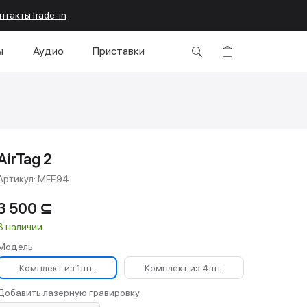
нтакты
Trade-in
ы
Аудио
Приставки
AirTag 2
Артикул:
MFE94
3 500
⊆
В наличии
Модель
Комплект из 1шт.
Комплект из 4шт.
Добавить лазерную гравировку