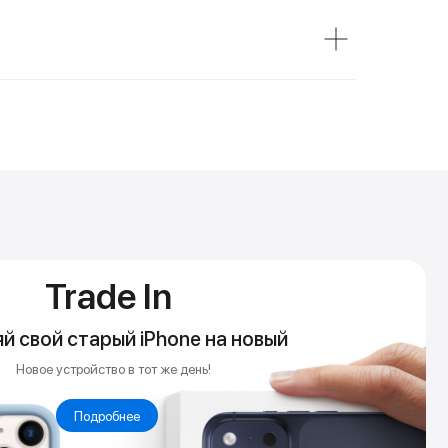
de In
ый iPhone на новый
во в тот же день!
обнее