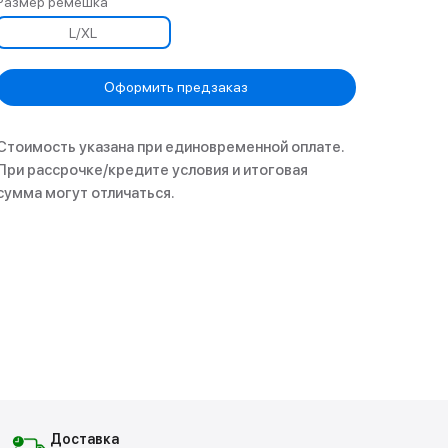
Размер ремешка
L/XL
Оформить предзаказ
Стоимость указана при единовременной оплате.
При рассрочке/кредите условия и итоговая
сумма могут отличаться.
Доставка