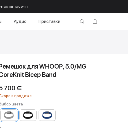
нтакты
Trade-in
ы
Аудио
Приставки
Ремешок для WHOOP, 5.0/MG
CoreKnit Bicep Band
5 700
⊆
Выбор цвета