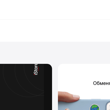
Tra
Обменяй свой стар
Новое устройст
Подр