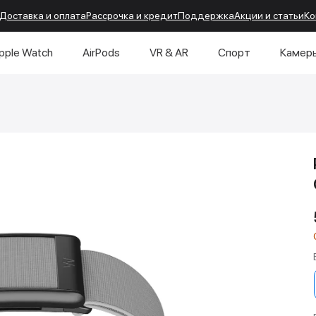
Доставка и оплата
Рассрочка и кредит
Поддержка
Акции и статьи
Ко
pple Watch
AirPods
VR & AR
Спорт
Камер