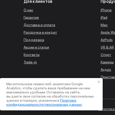
Для клиентов
Проду
О нас
iPhone
Гарантия
iPad
Доставка и оплата
Mac
Рассрочка и кредит
Apple W
Поддержка
AirPods
Акции и статьи
VR & AR
Контакты
Спорт
Trade-in
Камеры
Аудио
Пристав
Мы используем сервис веб-аналитики Google
Analytics, чтобы сделать ваше пребывание на нем
максимально удобным. Оставаясь на сайте,
вы даете свое согласие на обработку персональных
данных в порядке, указанном в
Политике
© 2026 iStore. Все права
конфиденциальности персональных данных
.
защищены.
Политика