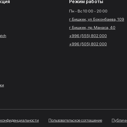
кция
Режим работы
Пн - Вс 10:00 - 20:00
г. Бишкек, ул. Боконбаева, 109
г. Бишкек, пр. Манаса, 40
atch
+996 (555) 802 000
+996 (505) 802 000
ки
 конфиденциальности
Пользовательское соглашение
Публичн