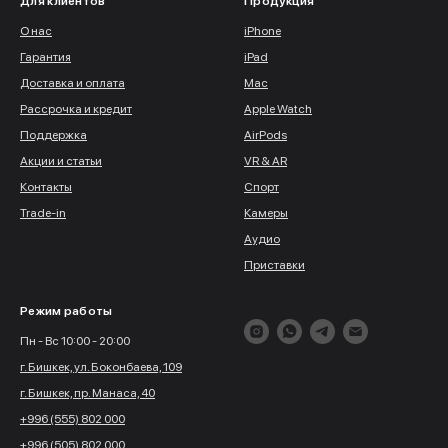
Для клиентов
Продукция
О нас
iPhone
Гарантия
iPad
Доставка и оплата
Mac
Рассрочка и кредит
Apple Watch
Поддержка
AirPods
Акции и статьи
VR & AR
Контакты
Спорт
Trade-in
Камеры
Аудио
Приставки
Режим работы
Пн - Вс 10:00 - 20:00
г. Бишкек, ул. Боконбаева, 109
г. Бишкек, пр. Манаса, 40
+996 (555) 802 000
+996 (505) 802 000