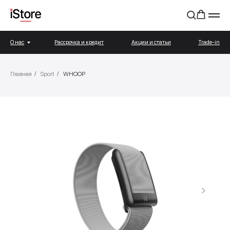
О нас
Рассрочка и кредит
Акции и статьи
Trade-in
Главная
/
Sport
/
WHOOP