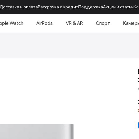
Доставка и оплата
Рассрочка и кредит
Поддержка
Акции и статьи
Ко
pple Watch
AirPods
VR & AR
Спорт
Камер