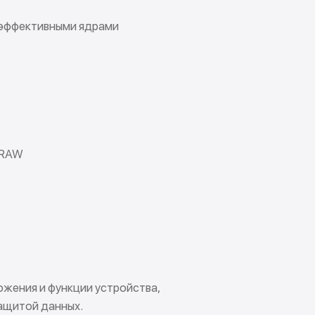
оэффективными ядрами
s RAW
ожения и функции устройства,
ащитой данных.