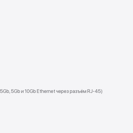
.5Gb, 5Gb и 10Gb Ethernet через разъём RJ-45)
de In