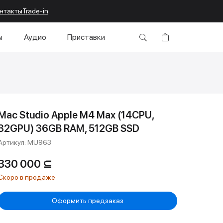
нтакты
Trade-in
ы
Аудио
Приставки
Mac Studio Apple M4 Max (14СPU,
32GPU) 36GB RAM, 512GB SSD
Артикул:
MU963
330 000
⊆
Оформить предзаказ