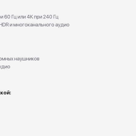
 60 Гц или 4K при 240 Гц
HDR и многоканального аудио
оомных наушников
удио
кой: