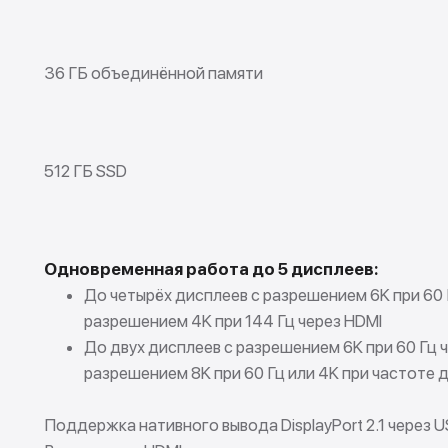
36 ГБ объединённой памяти
512 ГБ SSD
Одновременная работа до 5 дисплеев:
До четырёх дисплеев с разрешением 6K при 60 Г
разрешением 4K при 144 Гц через HDMI
До двух дисплеев с разрешением 6K при 60 Гц ч
разрешением 8K при 60 Гц или 4K при частоте д
Поддержка нативного вывода DisplayPort 2.1 через 