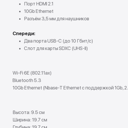
Порт HDMI 2.1
10Gb Ethernet
Разъём 3,5 мм для наушников
Спереди:
Два порта USB-C (до 10 Гбит/с)
Слот для карты SDXC (UHS-II)
Wi-Fi 6E (802.11ax)
Bluetooth 5.3
10Gb Ethernet (Nbase-T Ethernet с поддержкой 1Gb, 2
Высота: 9.5 см
Tra
Ширина: 19.7 см
Глубина: 19.7 см