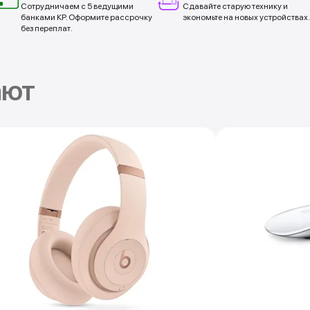
Сотрудничаем с 5 ведущими
Сдавайте старую технику и
банками КР. Оформите рассрочку
экономьте на новых устройствах.
без переплат.
ают