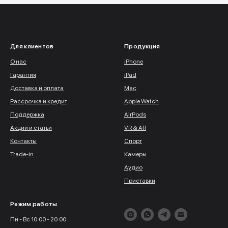
Для клиентов
Продукция
О нас
iPhone
Гарантия
iPad
Доставка и оплата
Mac
Рассрочка и кредит
Apple Watch
Поддержка
AirPods
Акции и статьи
VR & AR
Контакты
Спорт
Trade-in
Камеры
Аудио
Приставки
Режим работы
Пн - Вс 10:00 - 20:00