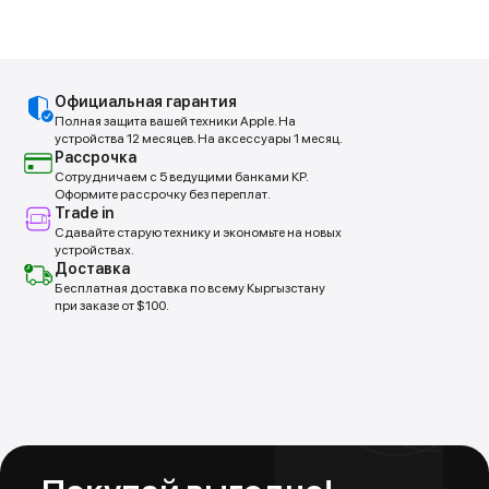
Покупай выгодно!
Официальная гарантия
Рассрочка от партнеров
Полная защита вашей техники Apple. На
Без первоначальных взносов.
устройства 12 месяцев. На аксессуары 1 месяц.
Рассрочка
Сотрудничаем с 5 ведущими банками КР.
Оформите рассрочку без переплат.
Подробнее
Trade in
Сдавайте старую технику и экономьте на новых
устройствах.
Доставка
Бесплатная доставка по всему Кыргызстану
при заказе от $100.
Trade In
Обменяй свой старый iPhone на новый
Новое устройство в тот же день!