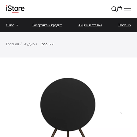
О нас
Рассрочка и кредит
Акции и статьи
Trade-in
Главная
/
Аудио
/
Колонки