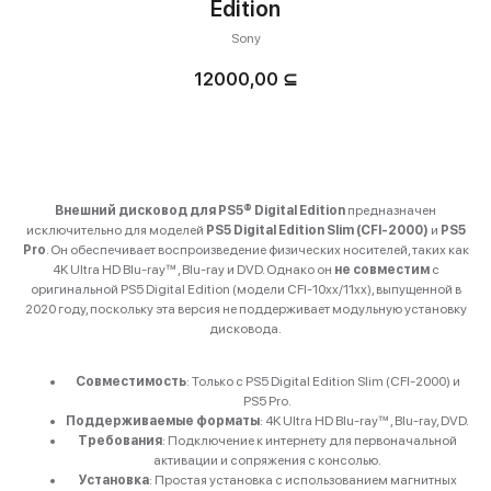
Edition
Sony
12000,00
⊆
Купить
Внешний дисковод для PS5® Digital Edition
предназначен
исключительно для моделей
PS5 Digital Edition Slim (CFI-2000)
и
PS5
Pro
. Он обеспечивает воспроизведение физических носителей, таких как
4K Ultra HD Blu-ray™, Blu-ray и DVD. Однако он
не совместим
с
оригинальной PS5 Digital Edition (модели CFI-10xx/11xx), выпущенной в
2020 году, поскольку эта версия не поддерживает модульную установку
дисковода.
Совместимость
: Только с PS5 Digital Edition Slim (CFI-2000) и
PS5 Pro.
Поддерживаемые форматы
: 4K Ultra HD Blu-ray™, Blu-ray, DVD.
Требования
: Подключение к интернету для первоначальной
активации и сопряжения с консолью.
Установка
: Простая установка с использованием магнитных