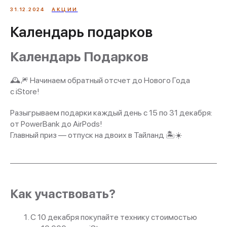
31.12.2024
АКЦИИ
Календарь подарков
Календарь Подарков
🕰️🎆 Начинаем обратный отсчет до Нового Года
с iStore!
Разыгрываем подарки каждый день с 15 по 31 декабря:
от PowerBank до AirPods!
Главный приз — отпуск на двоих в Тайланд 🏝️☀️
Как участвовать?
С 10 декабря покупайте технику стоимостью