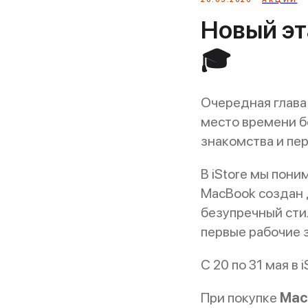
Новый эт
🎓
Очередная глава
место времени б
знакомства и пер
В iStore мы пони
MacBook создан 
безупречный сти
первые рабочие
С 20 по 31 мая в
При покупке
Mac