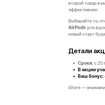
второй товар в м
эффективнее:
Выбирайте то, ч
AirPods
для вдо
новый старт буд
Детали акц
Сроки:
с 20 
В акции уч
Ваш бонус:
iStore — вниман