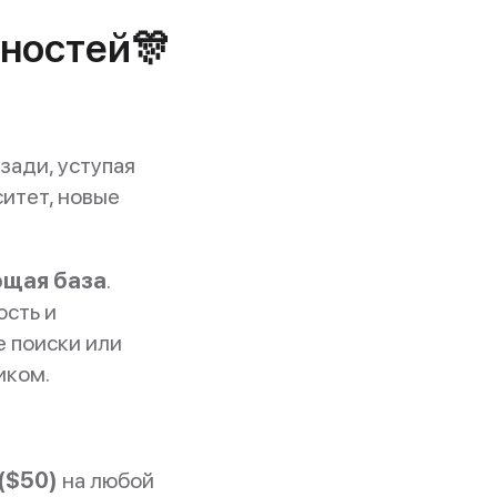
жностей🎊
зади, уступая
итет, новые
ющая база
.
ость и
е поиски или
иком.
($50)
на любой