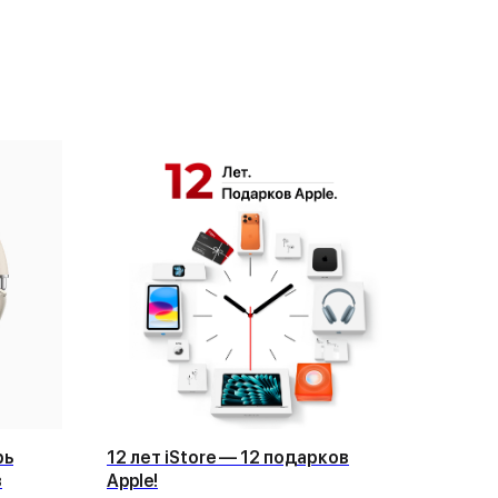
рь
12 лет iStore — 12 подарков
з
Apple!