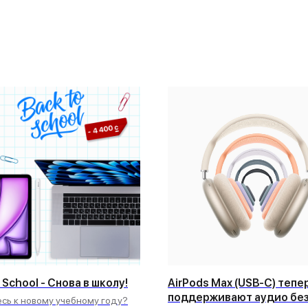
 School - Снова в школу!
AirPods Max (USB-C) тепе
поддерживают аудио бе
есь к новому учебному году?