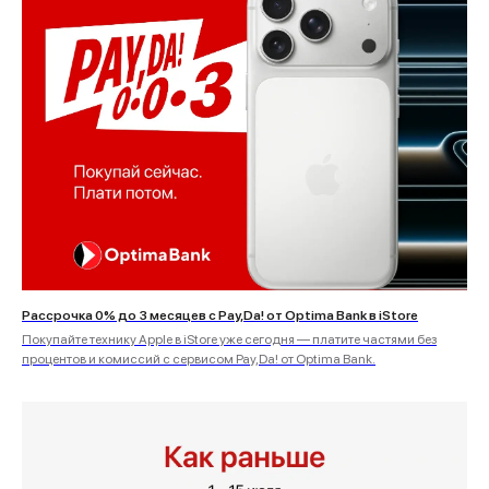
Рассрочка 0% до 3 месяцев с Pay,Da! от Optima Bank в iStore
Покупайте технику Apple в iStore уже сегодня — платите частями без
процентов и комиссий с сервисом Pay,Da! от Optima Bank.