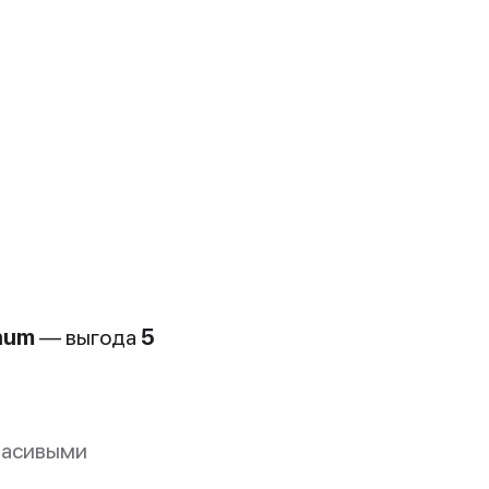
inum
— выгода
5
расивыми