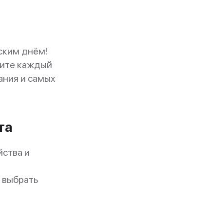
ским днём!
арите каждый
ания и самых
та
йства и
и выбрать