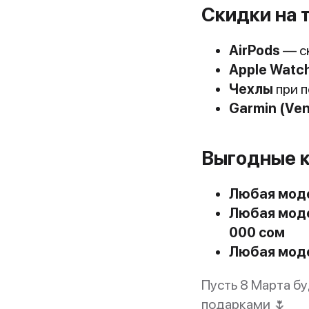
Скидки на 
AirPods
— с
Apple Watc
Чехлы
при 
Garmin (Venu
Выгодные 
Любая моде
Любая модел
000 сом
Любая модел
Пусть 8 Марта б
подарками 🌷