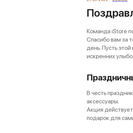
Поздравл
Команда iStore 
Спасибо вам за т
день. Пусть это
искренних улыбо
Праздничны
В честь праздни
аксессуары.
Акция действуе
подарок для самы