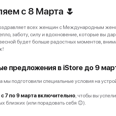
яем с 8 Марта 🌷
поздравляет всех женщин с Международным жен
епло, заботу, силу и вдохновение, которые вы д
й весной будет больше радостных моментов, вним
к!
е предложения в iStore до 9 мар
ка мы подготовили специальные условия на устро
т
с 7 по 9 марта включительно
, чтобы вы успел
х близких (или порадовать себя 😊).