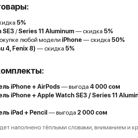
товары:
кидка
5%
h SE3
/
Series 11 Aluminum
— скидка
5%
покупке любой модели
iPhone
— скидка
50%
 4, Fenix 8)
— скидка
5%
комплекты:
ль iPhone + AirPods
— выгода
4 000 сом
ь iPhone + Apple Watch SE3 / Series 11 Alum
ь iPad + Pencil
— выгода
2 000 сом
удет наполнено тёплыми словами, вниманием и к