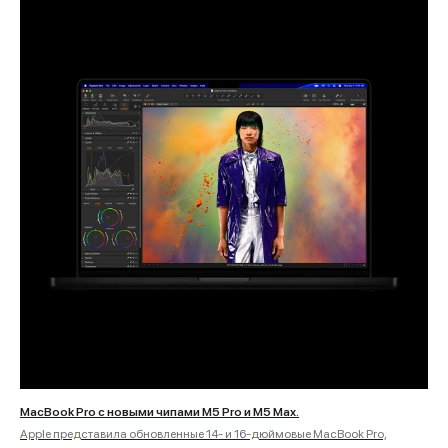
MacBook Pro с новыми чипами M5 Pro и M5 Max.
Apple представила обновленные 14- и 16-дюймовые MacBook Pro,