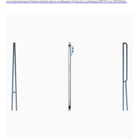
оснащенные принципиально новыми процессорами M5 Pro и M5 Max.