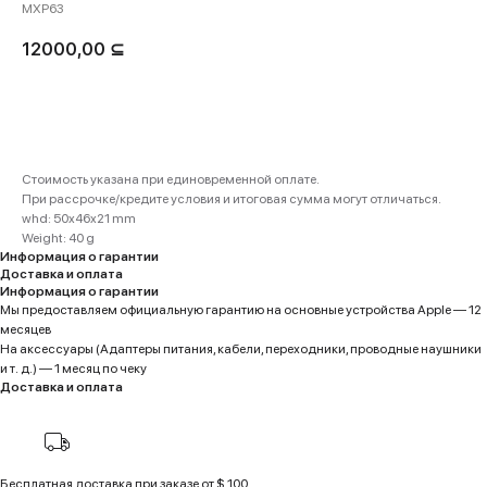
MXP63
12000,00
⊆
Купить
Стоимость указана при единовременной оплате.
При рассрочке/кредите условия и итоговая сумма могут отличаться.
whd: 50x46x21 mm
Weight: 40 g
Информация о гарантии
Доставка и оплата
Информация о гарантии
Мы предоставляем официальную гарантию на основные устройства Apple — 12
месяцев
На аксессуары (Адаптеры питания, кабели, переходники, проводные наушники
и т. д.) — 1 месяц по чеку
Доставка и оплата
Бесплатная доставка при заказе от $ 100