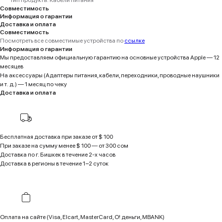
Тип продукта: Кабели питания
Совместимость
Информация о гарантии
Доставка и оплата
Совместимость
Посмотреть все совместимые устройства по
ссылке
Информация о гарантии
Мы предоставляем официальную гарантию на основные устройства Apple — 12
месяцев
На аксессуары (Адаптеры питания, кабели, переходники, проводные наушники
и т. д.) — 1 месяц по чеку
Доставка и оплата
Бесплатная доставка при заказе от $ 100
При заказе на сумму менее $ 100 — от 300 сом
Доставка по г. Бишкек в течение 2-х часов
Доставка в регионы в течение 1−2 суток
Оплата на сайте (Visa, Elcart, MasterCard, O! деньги, MBANK)