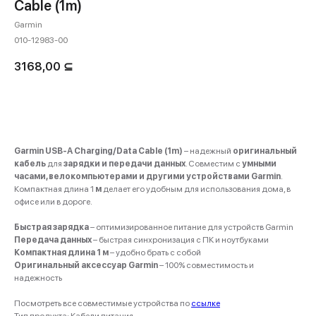
Cable (1m)
Garmin
010-12983-00
3168,00
⊆
Купить
Garmin USB-A Charging/Data Cable (1m)
– надежный
оригинальный
кабель
для
зарядки и передачи данных
. Совместим с
умными
часами, велокомпьютерами и другими устройствами Garmin
.
Компактная длина 1
м
делает его удобным для использования дома, в
офисе или в дороге.
Быстрая зарядка
– оптимизированное питание для устройств Garmin
Передача данных
– быстрая синхронизация с ПК и ноутбуками
Компактная длина 1 м
– удобно брать с собой
Оригинальный аксессуар Garmin
– 100% совместимость и
надежность
Посмотреть все совместимые устройства по
ссылке